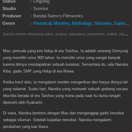
Status
:
Ongoing
Studio
:
Sunrise
Produser
:
Bandai Namco Filmworks
Genre
:
Historical
,
Mystery
,
Mythology
,
Shounen
,
Supernatural
D
onlod nonton streaming video, anoboy, otakudesu, meownime, anitoki, meguminime, melody, oploverz, anoboy, nimegami, unduh, riie net, drivenime, myanimelist, MAL, kusonime, neonime, bstation, maxnime, animeindo, Netflix, crunchyroll, neonime, samehadaku, streaming, otakupoi, awsubs, anibatch, anikyojin, nekonime, kurogaze, zippyshare, vidio google drive, Muse Indonesia, iQIYI, Viu, Ani-One Asia, Animenonton, Otaku desu, Mangaku, Anibatch,Vidio, Genflix, Amazon Prime Video, Terlengkap Google Drive 240p, 3GP, Muse Indonesia.
Mao, pemuda yang kini hidup di era Taishou. Ia adalah seorang Onmyouji
yang memiliki umur 900 tahun. Ia memiliki umur yang sangat banyak
karena dirinya mendapatkan sebuah kutukan. Sementara itu, ada Nanoka
Kiba, gadis SMP yang hidup di era Reiwa.
Ketika kecil dulu, ia mengalami insiden mengerikan dan hanya dirinya lah
yang selamat. Suatu hari, Nanoka yang melewati sebuah gerbang secara
tiba-tiba berada di era Taishou yang mana pada saat itu dunia tengah
dipenuhi oleh Ayakashi.
Di sana, Nanoka bertemu dengan Mao dan menganggap gadis tersebut
sebagai siluman. Setelah kejadian tersebut, Nanoka mengalami
perubahan yang luar biasa.