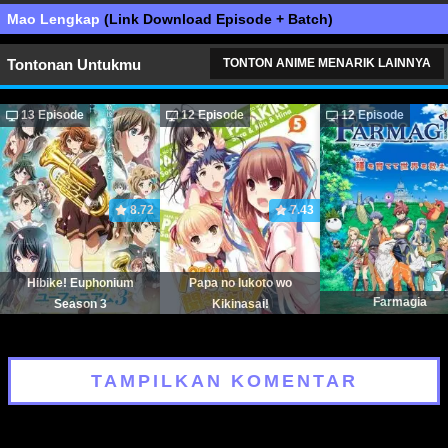
Mao Lengkap
(Link Download Episode + Batch)
Tontonan Untukmu
TONTON ANIME MENARIK LAINNYA
13 Episode
12 Episode
12 Episode
8.72
7.43
Hibike! Euphonium
Papa no Iukoto wo
Farmagia
Season 3
Kikinasai!
TAMPILKAN KOMENTAR