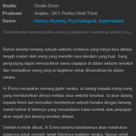
Studio
:
Studio Deen
Produser
:
Aniplex, SKY Perfect Well Think
Genre
:
Horror
,
Mystery
,
Psychological
,
Supernatural
D
onlod nonton streaming video, anoboy, otakudesu, meownime, anitoki, meguminime, melody, oploverz, anoboy, nimegami, unduh, riie net, drivenime, myanimelist, MAL, kusonime, neonime, bstation, maxnime, animeindo, Netflix, crunchyroll, neonime, samehadaku, streaming, otakupoi, awsubs, anibatch, anikyojin, nekonime, kurogaze, zippyshare, vidio google drive, Muse Indonesia, iQIYI, Viu, Ani-One Asia, Animenonton, Otaku desu, Mangaku, Anibatch,Vidio, Genflix, Amazon Prime Video, Terlengkap Google Drive 240p, 3GP, Muse Indonesia.
Rumor beredar tentang sebuah website misterius yang hanya bisa dibuka
tengah malam oleh orang yang memiliki rasa dendam yang kuat. Sang
pengunjung dapat memasukkan nama siapapun di dalam website tersebut
dan menjadikan orang yang ia targetkan untuk dimasukkan ke dalam
neraka.
Ai Enma merupakan seorang gadis neraka, ia datang kepada orang-orang
yang membutuhkan dirinya melalui situs website tersebut. Ia akan datang
kepada klient dan kemudian memberikan sebuah boneka dengan benang
merah terikat di lehernya yang menandakan kalau kontrak atau perjanjian
akan terjadi jika benang tersebut dilepas.
Setelah kontrak dibuat, Ai Enma beserta bawahannya akan melakukan
tugasnya untuk menarik target klientnya kedalam neraka. Namun untuk