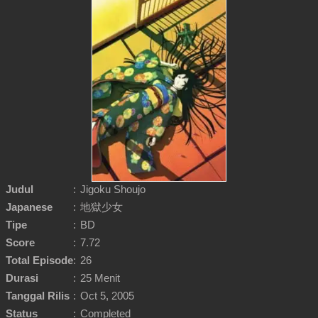
Judul
:
Jigoku Shoujo
Japanese
:
地獄少女
Tipe
:
BD
Score
:
7.72
Total Episode
:
26
Durasi
:
25 Menit
Tanggal Rilis
:
Oct 5, 2005
Status
:
Completed