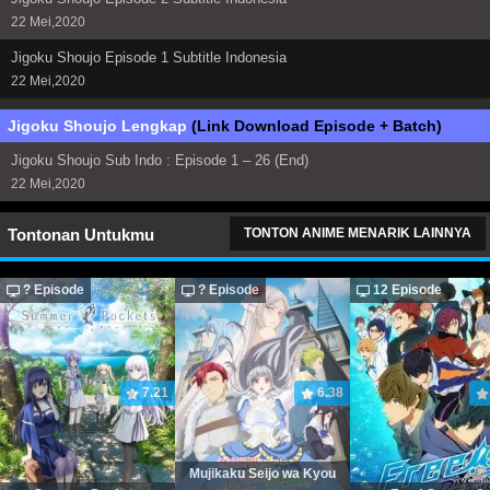
22 Mei,2020
Jigoku Shoujo Episode 1 Subtitle Indonesia
22 Mei,2020
Jigoku Shoujo Lengkap
(Link Download Episode + Batch)
Jigoku Shoujo Sub Indo : Episode 1 – 26 (End)
22 Mei,2020
Tontonan Untukmu
TONTON ANIME MENARIK LAINNYA
? Episode
? Episode
12 Episode
7.21
6.38
Mujikaku Seijo wa Kyou