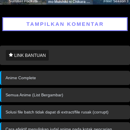
Summer Pockets
Free! Season 3
mo Muishiki ni Chikara wo
Tare Nagasu
TAMPILKAN KOMENTAR
LINK BANTUAN
Anime Complete
Semua Anime (List Bergambar)
Solusi file batch tidak dapat di extract/file rusak (corrupt)
Cara efektif menuliskan judal anime pada kotak pencarian