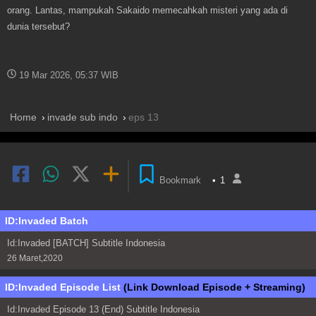
orang. Lantas, mampukah Sakaido memecahkah misteri yang ada di
dunia tersebut?
19 Mar 2026, 05:37 WIB
Home
invade sub indo
eps 13
Bookmark
•
1
ID:Invaded Batch
Id:Invaded [BATCH] Subtitle Indonesia
26 Maret,2020
ID:Invaded Episode List
(Link Download Episode + Streaming)
Id:Invaded Episode 13 (End) Subtitle Indonesia