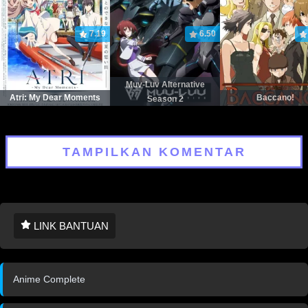
7.19
6.50
Muv-Luv Alternative
Atri: My Dear Moments
Baccano!
Season 2
TAMPILKAN KOMENTAR
LINK BANTUAN
Anime Complete