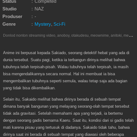
Status
:
Completed
Studio
:
NAZ
Produser
:
-
Genre
:
Mystery
,
Sci-Fi
D
onlod nonton streaming video, anoboy, otakudesu, meownime, anitoki, meguminime, melody, oploverz, anoboy, nimegami, unduh, riie net, drivenime, myanimelist, MAL, kusonime, neonime, bstation, maxnime, animeindo, Netflix, crunchyroll, neonime, samehadaku, streaming, otakupoi, awsubs, anibatch, anikyojin, nekonime, kurogaze, zippyshare, vidio google drive, Muse Indonesia, iQIYI, Viu, Ani-One Asia, Animenonton, Otaku desu, Mangaku, Anibatch,Vidio, Genflix, Amazon Prime Video, Terlengkap Google Drive 240p, 3GP, Muse Indonesia.
Anime ini berpusat kepada Sakiado, seorang detektif hebat yang ada di
dunia tersebut. Suatu pagi, ketika ia terbangun dirinya melihat bahwa
tubuhnya telah terpisah-pisah. Walau tubuhnya telah terpisah, ia masih
bisa mengendalikannya secara normal. Hal ini membuat ia bisa
mengembalikan tubuhnya seperti semula, walau tetap saja ada bagian
yang tidak bisa dikembalikan.
Selain itu, Sakaido melihat bahwa dirinya berada di sebuah tempat
dimana banyak bangunan yang melayang seorang-olah tempat tersebut
tidak ada gravitasi. Setelah memahami apa yang terjadi, ia bertemu
dengan seorang gadis bernama Kaeru. Saat itu, kondisi dari si gadis telah
mati karena pisau yang tertusuk di dadanya. Sakaido tidak tahu, bahwa
dirinya saat ini berada di sebuah tempat yang diawasi oleh beberapa