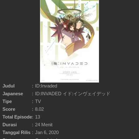
Judul
:
ID:Invaded
Japanese
:
ID:INVADED イド:インヴェイデッド
Tipe
:
TV
Score
:
8.02
Total Episode
:
13
Durasi
:
24 Menit
Tanggal Rilis
:
Jan 6, 2020