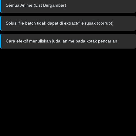
Semua Anime (List Bergambar)
Solusi file batch tidak dapat di extract/file rusak (corrupt)
Cara efektif menuliskan judal anime pada kotak pencarian