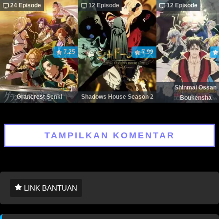
24 Episode
12 Episode
12 Episode
7.25
7.99
Shinmai Ossan
Grancrest Senki
Shadows House Season 2
Boukensha
TAMPILKAN KOMENTAR
LINK BANTUAN