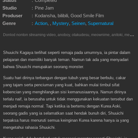
Status
:
Completed
Studio
:
Pine Jam
Produser
:
Kodansha, bilibili, Good Smile Film
Genre
:
Action
,
,
Mystery
,
Seinen
,
Supernatural
D
onlod nonton streaming video, anoboy, otakudesu, meownime, anitoki, meguminime, melody, oploverz, anoboy, nimegami, unduh, riie net, drivenime, myanimelist, MAL, kusonime, neonime, bstation, maxnime, animeindo, Netflix, crunchyroll, neonime, samehadaku, streaming, otakupoi, awsubs, anibatch, anikyojin, nekonime, kurogaze, zippyshare, vidio google drive, Muse Indonesia, iQIYI, Viu, Ani-One Asia, Animenonton, Otaku desu, Mangaku, Anibatch,Vidio, Genflix, Amazon Prime Video, Terlengkap Google Drive 240p, 3GP, Muse Indonesia.
Shuuichi Kagaya terlihat seperti remaja pada umumnya, ia pintar dalam
pelajaran dan memiliki banyak teman. Namun tak ada yang menyadari
bahwa Shuuichi merupakan seorang monster.
Suatu hari dirinya terbangun dengan tubuh yang besar berbulu, cakar
yang tajam serta penciuman yang kuat, bahkan mulai timbul sifat
kebencian yang menghilangkan sisi kemanusiaannya. Namun dirinya
terlalu naif, ia berusaha untuk tidak menggunakan kekuatan tersebut dan
menjadi remaja normal. Tapi ketika ia bertemu dengan Kurea Aoki,
seorang gadis yang ia selamatkan saat hendak bunuh diri, Shuuichi
terpaksa harus menuruti semua keinginan Kurea karena hanya ia yang
mengetahui rahasia Shuuichi.