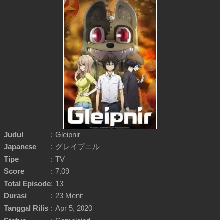
Judul
:
Gleipnir
Japanese
:
グレイプニル
Tipe
:
TV
Score
:
7.09
Total Episode
:
13
Durasi
:
23 Menit
Tanggal Rilis
:
Apr 5, 2020