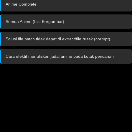
Anime Complete
Semua Anime (List Bergambar)
Solusi file batch tidak dapat di extract/file rusak (corrupt)
Cara efektif menuliskan judal anime pada kotak pencarian