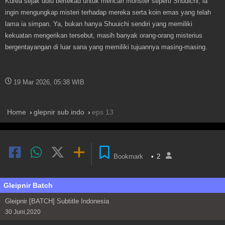
Kurea sejak dulu bertekad untuk mencari monster seperti Shuuichi, ia
ingin mengungkap misteri terhadap mereka serta koin emas yang telah
lama ia simpan. Ya, bukan hanya Shuuichi sendiri yang memiliki
kekuatan mengerikan tersebut, masih banyak orang-orang misterius
bergentayangan di luar sana yang memiliki tujuannya masing-masing.
19 Mar 2026, 05:38 WIB
Home
glepnir sub indo
eps 13
Bookmark
•
2
Gleipnir Batch
Gleipnir [BATCH] Subtitle Indonesia
30 Juni,2020