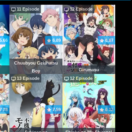
11 Episode
12 Episode
5.66
6.89
6.67
Chuubyou Gekihatsu
Girumasu
Boy
13 Episode
12 Episode
7.78
7.59
6.12