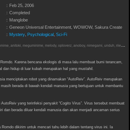
:
Feb 25, 2006
:
Completed
:
Manglobe
:
Geneon Universal Entertainment, WOWOW, Sakura Create
:
Mystery
,
Psychological
,
Sci-Fi
D
onlod nonton streaming video, anoboy, otakudesu, meownime, anitoki, meguminime, melody, oploverz, anoboy, nimegami, unduh, riie net, drivenime, myanimelist, MAL, kusonime, neonime, bstation, maxnime, animeindo, Netflix, crunchyroll, neonime, samehadaku, streaming, otakupoi, awsubs, anibatch, anikyojin, nekonime, kurogaze, zippyshare, vidio google drive, Muse Indonesia, iQIYI, Viu, Ani-One Asia, Animenonton, Otaku desu, Mangaku, Anibatch,Vidio, Genflix, Amazon Prime Video, Terlengkap Google Drive 240p, 3GP, Muse Indonesia.
mi, Romdo. Karena bencana ekologis di masa lalu membuat bumi terancam,
l dan hidup di luar kubah merupakan hal yang mustahil.
ia menciptakan robot yang dinamakan “AutoReiv”. AutoReiv merupakan
un masih berada di bawah kendali manusia yang bertujuan untuk membantu
 AutoReiv yang terinfeksi penyakit “Cogito Virus”. Virus tersebut membuat
ri dan berada diluar kendali manusia dan akan menjadi ancaman serius
a Romdo dikirim untuk mencari tahu lebih dalam tentang virus ini. Ia