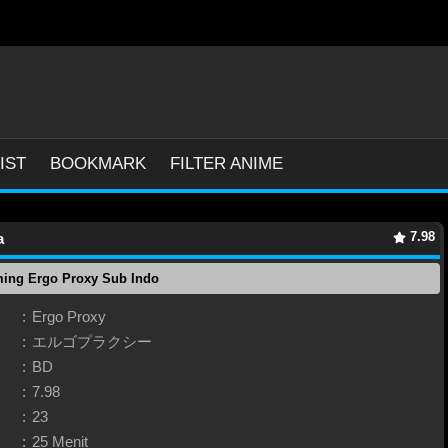
IST
BOOKMARK
FILTER ANIME
7.98
a
ming Ergo Proxy Sub Indo
:
Ergo Proxy
:
エルゴプラクシー
:
BD
:
7.98
:
23
:
25 Menit