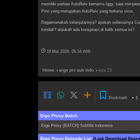
memiliki partner AutoReiv bernama Iggy, saat menjala
Pino yang merupakan AutoReiv yang terkena virus.
Bagaimanakah kelanjutannya? apakah sebenarnya Cogi
kendali? ataukah ada konspirasi di balik semua ini?
19 Mar 2026, 05:34 WIB
Home
ergo prx sub indo
eps 23
Bookmark
•
1
Ergo Proxy Batch
Ergo Proxy [BATCH] Subtitle Indonesia
Ergo Proxy Episode List
(Link Download Episo