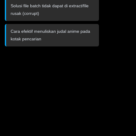
Solusi file batch tidak dapat di extract/file
rusak (corrupt)
Cara efektif menuliskan judal anime pada
kotak pencarian