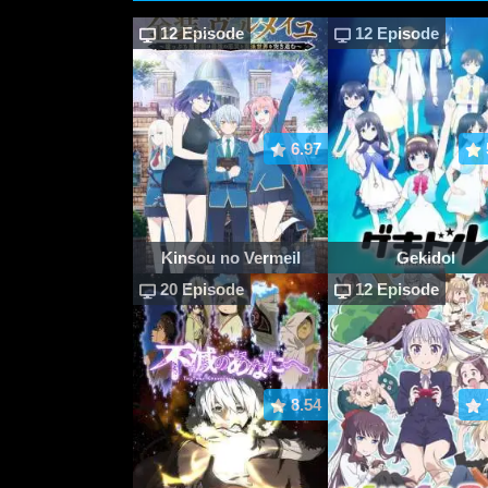
12 Episode
12 Episode
6.97
Kinsou no Vermeil
Gekidol
20 Episode
12 Episode
8.54