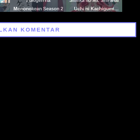
Fukigen na
Shinka no Mi: Shiranai
Mononokean Season 2
Uchi ni Kachigumi
Jinsei
LKAN KOMENTAR