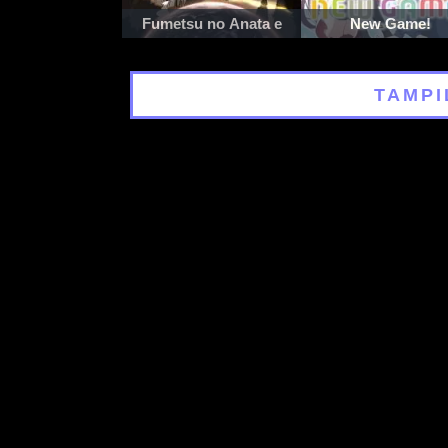
Fumetsu no Anata e
New Game!
TAMPI