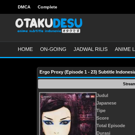
DMCA
Complete
HOME
ON-GOING
JADWAL RILIS
ANIME L
Ergo Proxy (Episode 1 - 23) Subtitle Indonesi
Strea
Judul
Japanese
Tipe
Score
Total Episode
Durasi