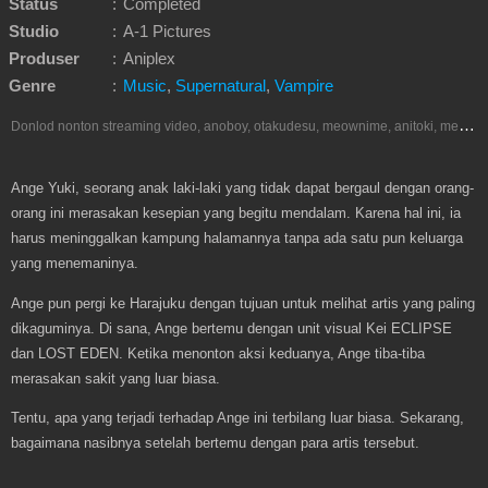
Status
:
Completed
Studio
:
A-1 Pictures
Produser
:
Aniplex
Genre
:
Music
,
Supernatural
,
Vampire
D
onlod nonton streaming video, anoboy, otakudesu, meownime, anitoki, meguminime, melody, oploverz, anoboy, nimegami, unduh, riie net, drivenime, myanimelist, MAL, kusonime, neonime, bstation, maxnime, animeindo, Netflix, crunchyroll, neonime, samehadaku, streaming, otakupoi, awsubs, anibatch, anikyojin, nekonime, kurogaze, zippyshare, vidio google drive, Muse Indonesia, iQIYI, Viu, Ani-One Asia, Animenonton, Otaku desu, Mangaku, Anibatch,Vidio, Genflix, Amazon Prime Video, Terlengkap Google Drive 240p, 3GP, Muse Indonesia.
Ange Yuki, seorang anak laki-laki yang tidak dapat bergaul dengan orang-
orang ini merasakan kesepian yang begitu mendalam. Karena hal ini, ia
harus meninggalkan kampung halamannya tanpa ada satu pun keluarga
yang menemaninya.
Ange pun pergi ke Harajuku dengan tujuan untuk melihat artis yang paling
dikaguminya. Di sana, Ange bertemu dengan unit visual Kei ECLIPSE
dan LOST EDEN. Ketika menonton aksi keduanya, Ange tiba-tiba
merasakan sakit yang luar biasa.
Tentu, apa yang terjadi terhadap Ange ini terbilang luar biasa. Sekarang,
bagaimana nasibnya setelah bertemu dengan para artis tersebut.