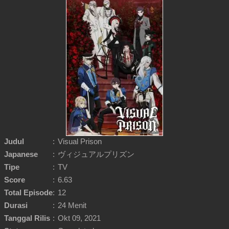
Judul
:
Visual Prison
Japanese
:
ヴィジュアルプリズン
Tipe
:
TV
Score
:
6.63
Total Episode
:
12
Durasi
:
24 Menit
Tanggal Rilis
:
Okt 09, 2021