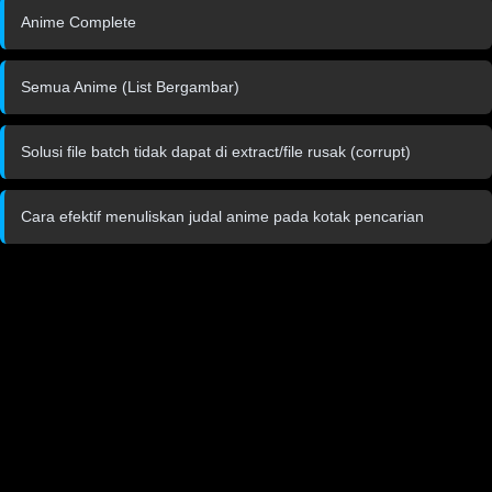
Anime Complete
Semua Anime (List Bergambar)
Solusi file batch tidak dapat di extract/file rusak (corrupt)
Cara efektif menuliskan judal anime pada kotak pencarian