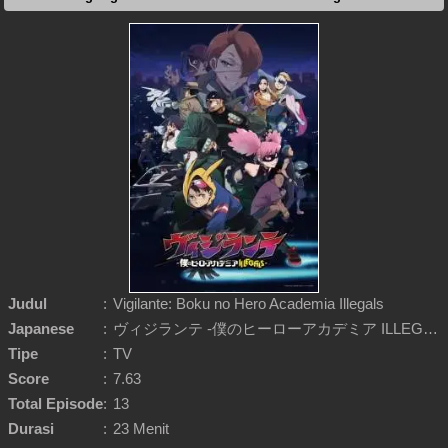
Judul
:
Vigilante: Boku no Hero Academia Illegals
Japanese
:
ヴィジランテ -僕のヒーローアカデミア ILLEGALS-
Tipe
:
TV
Score
:
7.63
Total Episode
:
13
Durasi
:
23 Menit