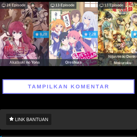
24 Episode
13 Episode
13 Episode
8.20
7.28
Nijusseiki Denki
Akatsuki no Yona
Oreshura
Mokuroku
TAMPILKAN KOMENTAR
LINK BANTUAN