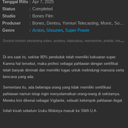
Tanggal Rilis
:
Apr 7, 2025
Status
:
Completed
Studio
:
Bones Film
Produser
:
Bones, Dentsu, Yomiuri Telecasting, Movic, Sony Music Entertainment, Shueisha
Genre
:
Action
,
Shounen
,
Super Power
D
onlod nonton streaming video, anoboy, otakudesu, meownime, anitoki, meguminime, melody, oploverz, anoboy, nimegami, unduh, riie net, drivenime, myanimelist, MAL, kusonime, neonime, bstation, maxnime, animeindo, Netflix, crunchyroll, neonime, samehadaku, streaming, otakupoi, awsubs, anibatch, anikyojin, nekonime, kurogaze, zippyshare, vidio google drive, Muse Indonesia, iQIYI, Viu, Ani-One Asia, Animenonton, Otaku desu, Mangaku, Anibatch,Vidio, Genflix, Amazon Prime Video, Terlengkap Google Drive 240p, 3GP, Muse Indonesia.
Di era saat ini, sekitar 80% penduduk telah memiliki kekuatan super.
Karena hal tersebut, maka profesi sebagai pahlawan dengan sertifikat
telah banyak diminati dan memiliki tugas untuk melindungi manusia serta
bencana yang ada.
Sementara itu, ada beberapa orang yang tidak memiliki sertifikasi
pahlawan namun tetap ingin menyelamatkan orang-orang di sekitarnya.
Mereka kini dikenal sebagai Vigilante, sebuah kelompok pahlawan ilegal.
Inilah kisah sebelum Izuku Midoriya masuk ke SMA U.A.