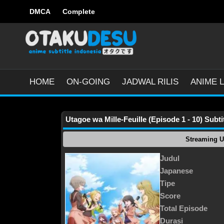
DMCA
Complete
HOME
ON-GOING
JADWAL RILIS
ANIME L
Utagoe wa Mille-Feuille (Episode 1 - 10) Subti
Streaming U
Judul
Japanese
Tipe
Score
Total Episode
Durasi