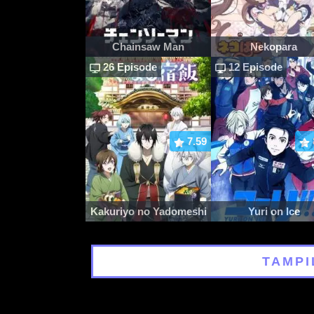
Chainsaw Man
Nekopara
26 Episode
12 Episode
7.59
Kakuriyo no Yadomeshi
Yuri on Ice
TAMPI