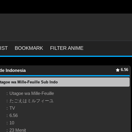
IST
BOOKMARK
FILTER ANIME
6.56
tle Indonesia
tagoe wa Mille-Feuille Sub Indo
:
Utagoe wa Mille-Feuille
:
たごえはミルフィーユ
:
TV
:
6.56
:
10
:
23 Menit