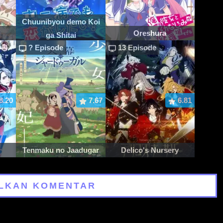
Chuunibyou demo Koi
Oreshura
ga Shitai
? Episode
13 Episode
8.20
7.67
6.81
Tenmaku no Jaadugar
Delico's Nursery
LKAN KOMENTAR