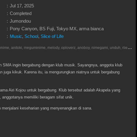
:
Jul 17, 2025
:
Completed
:
Jumondou
:
Pony Canyon, BS Fuji, Tokyo MX, arma bianca
:
Music
,
School
,
Slice of Life
D
onlod nonton streaming video, anoboy, otakudesu, meownime, anitoki, meguminime, melody, oploverz, anoboy, nimegami, unduh, riie net, drivenime, myanimelist, MAL, kusonime, neonime, bstation, maxnime, animeindo, Netflix, crunchyroll, neonime, samehadaku, streaming, otakupoi, awsubs, anibatch, anikyojin, nekonime, kurogaze, zippyshare, vidio google drive, Muse Indonesia, iQIYI, Viu, Ani-One Asia, Animenonton, Otaku desu, Mangaku, Anibatch,Vidio, Genflix, Amazon Prime Video, Terlengkap Google Drive 240p, 3GP, Muse Indonesia.
h SMA ingin bergabung dengan klub musik. Sayangnya, anggota klub
an juga kikuk. Karena itu, ia mengurungkan niatnya untuk bergabung
nama Airi Kojou untuk bergabung. Klub tersebut adalah Akapela yang
, anggotanya memiliki beragam sifat unik.
n menjalani keseharian yang menyenangkan di sana.