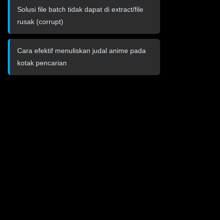
Solusi file batch tidak dapat di extract/file
rusak (corrupt)
Cara efektif menuliskan judal anime pada
kotak pencarian