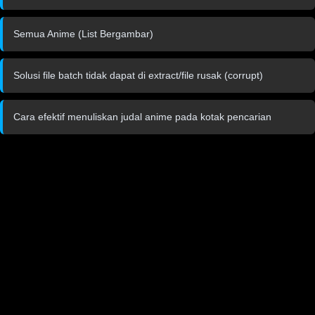
Semua Anime (List Bergambar)
Solusi file batch tidak dapat di extract/file rusak (corrupt)
Cara efektif menuliskan judal anime pada kotak pencarian