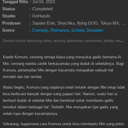
Tanggal Rilis
:
Jul 04, 2023
Status
:
Completed
Studio
:
GoHands
Produser
:
Square Enix, Shochiku, flying DOG, Tokyo MX, Glovision, Hakuhodo DY Music & Pictures, U-NEXT, FuRyu, BS Asahi
Genre
:
Comedy
,
Romance
,
School
,
Shounen
D
onlod nonton streaming video, anoboy, otakudesu, meownime, anitoki, meguminime, melody, oploverz, anoboy, nimegami, unduh, riie net, drivenime, myanimelist, MAL, kusonime, neonime, bstation, maxnime, animeindo, Netflix, crunchyroll, neonime, samehadaku, streaming, otakupoi, awsubs, anibatch, anikyojin, nekonime, kurogaze, zippyshare, vidio google drive, Muse Indonesia, iQIYI, Viu, Ani-One Asia, Animenonton, Otaku desu, Mangaku, Anibatch,Vidio, Genflix, Amazon Prime Video, Terlengkap Google Drive 240p, 3GP, Muse Indonesia.
Kaede Komura, seorang remaja biasa yang menyukai gadis bernama Ai
Mie, seorang wanita cantik berkacamata yang duduk di sebelahnya. Bagi
Komura, penampilan Mie dengan kacamata merupakan sebuah hal
terindah dan tak ternilai.
Walau begitu, Komura yang sejatinya telah tertarik dengan Mie tetap tidak
bisa berbicara banyak dengan sang pujaan hati. Namun, suatu hari ia
berhasil duduk di sebelah Mie dan bertekad untuk membantu gadis
tersebut dalam berbagai hal. Terlebih, Mie merupakan tipe gadis yang
selalu lupa dengan kacamatanya.
Sekarang, bagaimana cara Komura untuk bisa membantu Mie yang polos