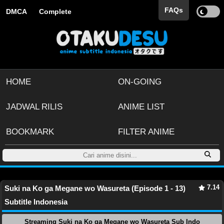
FAQs
DMCA
Complete
HOME
ON-GOING
JADWAL RILIS
ANIME LIST
BOOKMARK
FILTER ANIME
7.14
Suki na Ko ga Megane wo Wasureta (Episode 1 - 13)
Subtitle Indonesia
Streaming Suki na Ko ga Megane wo Wasureta Sub Indo