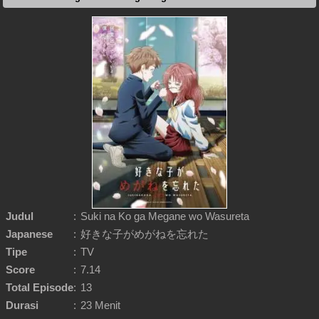
Judul
:
Suki na Ko ga Megane wo Wasureta
Japanese
:
好きな子がめがねを忘れた
Tipe
:
TV
Score
:
7.14
Total Episode
:
13
Durasi
:
23 Menit