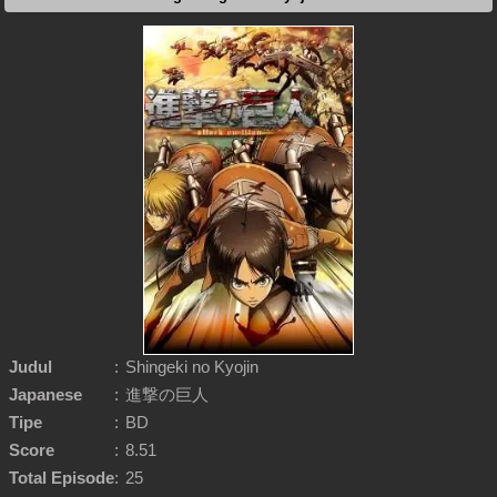
Judul
:
Shingeki no Kyojin
Japanese
:
進撃の巨人
Tipe
:
BD
Score
:
8.51
Total Episode
:
25