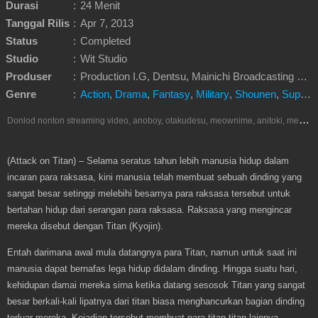
Durasi
:
24 Menit
Tanggal Rilis
:
Apr 7, 2013
Status
:
Completed
Studio
:
Wit Studio
Produser
:
Production I.G, Dentsu, Mainichi Broadcasting System, Pony Canyon, Kodansha, Mad Box, Shingeki no Kyojin Team, Pony Canyon Enterprise, Other.
Genre
:
Action
,
Drama
,
Fantasy
,
Military
,
Shounen
,
Super Power
D
onlod nonton streaming video, anoboy, otakudesu, meownime, anitoki, meguminime, melody, oploverz, anoboy, nimegami, unduh, riie net, drivenime, myanimelist, MAL, kusonime, neonime, bstation, maxnime, animeindo, Netflix, crunchyroll, neonime, samehadaku, streaming, otakupoi, awsubs, anibatch, anikyojin, nekonime, kurogaze, zippyshare, vidio google drive, Muse Indonesia, iQIYI, Viu, Ani-One Asia, Animenonton, Otaku desu, Mangaku, Anibatch,Vidio, Genflix, Amazon Prime Video, Terlengkap Google Drive 240p, 3GP, Muse Indonesia.
(Attack on Titan) – Selama seratus tahun lebih manusia hidup dalam
incaran para raksasa, kini manusia telah membuat sebuah dinding yang
sangat besar setinggi melebihi besarnya para raksasa tersebut untuk
bertahan hidup dari serangan para raksasa. Raksasa yang mengincar
mereka disebut dengan Titan (Kyojin).
Entah darimana awal mula datangnya para Titan, namun untuk saat ini
manusia dapat bernafas lega hidup didalam dinding. Hingga suatu hari,
kehidupan damai mereka sirna ketika datang sesosok Titan yang sangat
besar berkali-kali lipatnya dari titan biasa menghancurkan bagian dinding
terluar mereka. Kejadian tersebut membuat para titan-titan lainnya