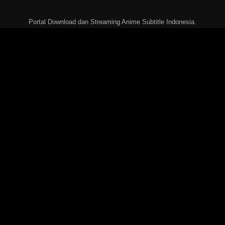
Portal Download dan Streaming Anime Subtitle Indonesia.
Halaman
Beranda
FAQs
DCMA
Disclaimer
Tautan Cepat