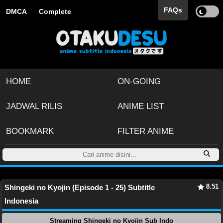
FAQs
DMCA
Complete
HOME
ON-GOING
JADWAL RILIS
ANIME LIST
BOOKMARK
FILTER ANIME
8.51
Shingeki no Kyojin (Episode 1 - 25) Subtitle
Indonesia
Streaming Shingeki no Kyojin Sub Indo