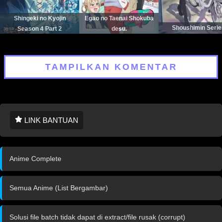
Shingeki no Kyojin
Egao no Taenai Shokuba
Shoushimin Serie
Season 4 Part 2
desu.
TAMPILKAN KOMENTAR
LINK BANTUAN
Anime Complete
Semua Anime (List Bergambar)
Solusi file batch tidak dapat di extract/file rusak (corrupt)