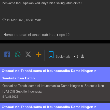
berwarna lagi. Apakah keduanya bisa saling jatuh cinta?
19 Mar 2026, 05:40 WIB
Home
otonari ni tenshi sub indo
eps 12
Bookmark
•
2
Otonari no Tenshi-sama ni Itsunomanika Dame Ningen ni
Sareteita Ken Batch
Otonari no Tenshi-sama ni Itsunomanika Dame Ningen ni Sareteita Ken
[BATCH] Subtitle Indonesia
5 April,2023
Otonari no Tenshi-sama ni Itsunomanika Dame Ningen ni