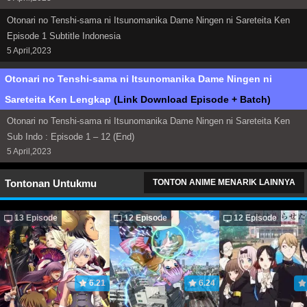
Otonari no Tenshi-sama ni Itsunomanika Dame Ningen ni Sareteita Ken
Episode 1 Subtitle Indonesia
5 April,2023
Otonari no Tenshi-sama ni Itsunomanika Dame Ningen ni
Sareteita Ken Lengkap
(Link Download Episode + Batch)
Otonari no Tenshi-sama ni Itsunomanika Dame Ningen ni Sareteita Ken
Sub Indo : Episode 1 – 12 (End)
5 April,2023
Tontonan Untukmu
TONTON ANIME MENARIK LAINNYA
13 Episode
12 Episode
12 Episode
6.21
6.24