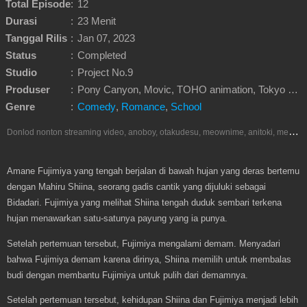
Total Episode
:
12
Durasi
:
23 Menit
Tanggal Rilis
:
Jan 07, 2023
Status
:
Completed
Studio
:
Project No.9
Produser
:
Pony Canyon, Movic, TOHO animation, Tokyo MX, Good Smile Company, Pia, SB Creative
Genre
:
Comedy
,
Romance
,
School
D
onlod nonton streaming video, anoboy, otakudesu, meownime, anitoki, meguminime, melody, oploverz, anoboy, nimegami, unduh, riie net, drivenime, myanimelist, MAL, kusonime, neonime, bstation, maxnime, animeindo, Netflix, crunchyroll, neonime, samehadaku, streaming, otakupoi, awsubs, anibatch, anikyojin, nekonime, kurogaze, zippyshare, vidio google drive, Muse Indonesia, iQIYI, Viu, Ani-One Asia, Animenonton, Otaku desu, Mangaku, Anibatch,Vidio, Genflix, Amazon Prime Video, Terlengkap Google Drive 240p, 3GP, Muse Indonesia.
Amane Fujimiya yang tengah berjalan di bawah hujan yang deras bertemu
dengan Mahiru Shiina, seorang gadis cantik yang dijuluki sebagai
Bidadari. Fujimiya yang melihat Shiina tengah duduk sembari terkena
hujan menawarkan satu-satunya payung yang ia punya.
Setelah pertemuan tersebut, Fujimiya mengalami demam. Menyadari
bahwa Fujimiya demam karena dirinya, Shiina memilih untuk membalas
budi dengan membantu Fujimiya untuk pulih dari demamnya.
Setelah pertemuan tersebut, kehidupan Shiina dan Fujimiya menjadi lebih