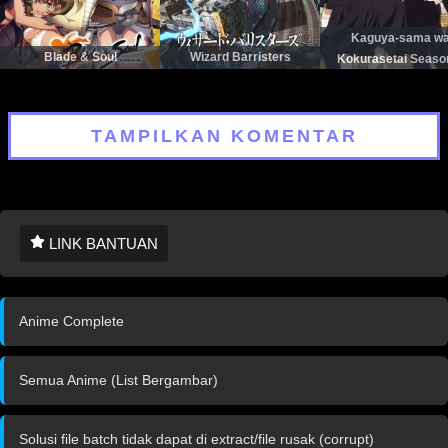
Kaguya-sama w
Blade & Soul
Wizard Barristers
Kokurasetai Seaso
TAMPILKAN KOMENTAR
LINK BANTUAN
Anime Complete
Semua Anime (List Bergambar)
Solusi file batch tidak dapat di extract/file rusak (corrupt)