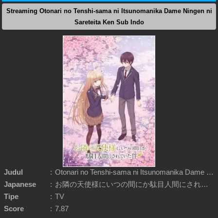
Streaming Otonari no Tenshi-sama ni Itsunomanika Dame Ningen ni
Sareteita Ken Sub Indo
Judul
:
Otonari no Tenshi-sama ni Itsunomanika Dame Ningen ni Sareteita Ken
Japanese
:
お隣の天使様にいつの間にか駄目人間にされていた件
Tipe
:
TV
Score
:
7.87