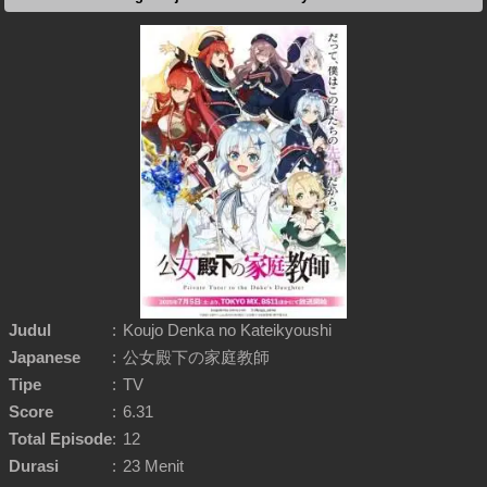
Judul
:
Koujo Denka no Kateikyoushi
Japanese
:
公女殿下の家庭教師
Tipe
:
TV
Score
:
6.31
Total Episode
:
12
Durasi
:
23 Menit