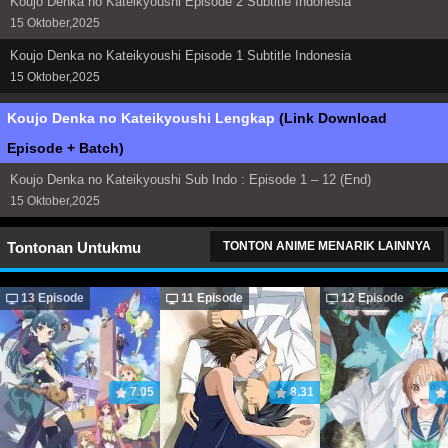
Koujo Denka no Kateikyoushi Episode 2 Subtitle Indonesia
15 Oktober,2025
Koujo Denka no Kateikyoushi Episode 1 Subtitle Indonesia
15 Oktober,2025
Koujo Denka no Kateikyoushi Lengkap
(Link Download
Episode + Batch)
Koujo Denka no Kateikyoushi Sub Indo : Episode 1 – 12 (End)
15 Oktober,2025
Tontonan Untukmu
TONTON ANIME MENARIK LAINNYA
13 Episode
11 Episode
12 Episode
7.05
8.31