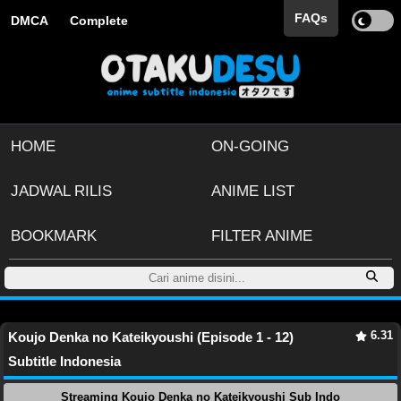
FAQs
DMCA
Complete
HOME
ON-GOING
JADWAL RILIS
ANIME LIST
BOOKMARK
FILTER ANIME
6.31
Koujo Denka no Kateikyoushi (Episode 1 - 12)
Subtitle Indonesia
Streaming Koujo Denka no Kateikyoushi Sub Indo