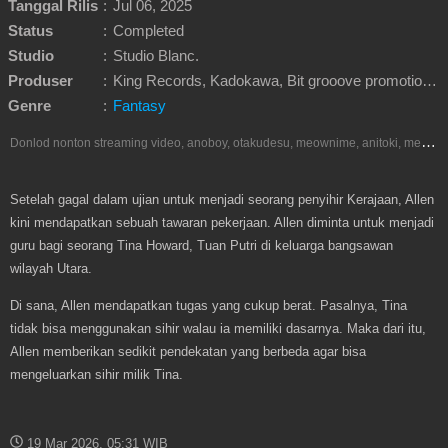
Tanggal Rilis
:
Jul 06, 2025
Status
:
Completed
Studio
:
Studio Blanc.
Produser
:
King Records, Kadokawa, Bit grooove promotion, GREE Entertainment
Genre
:
Fantasy
D
onlod nonton streaming video, anoboy, otakudesu, meownime, anitoki, meguminime, melody, oploverz, anoboy, nimegami, unduh, riie net, drivenime, myanimelist, MAL, kusonime, neonime, bstation, maxnime, animeindo, Netflix, crunchyroll, neonime, samehadaku, streaming, otakupoi, awsubs, anibatch, anikyojin, nekonime, kurogaze, zippyshare, vidio google drive, Muse Indonesia, iQIYI, Viu, Ani-One Asia, Animenonton, Otaku desu, Mangaku, Anibatch,Vidio, Genflix, Amazon Prime Video, Terlengkap Google Drive 240p, 3GP, Muse Indonesia.
Setelah gagal dalam ujian untuk menjadi seorang penyihir Kerajaan, Allen
kini mendapatkan sebuah tawaran pekerjaan. Allen diminta untuk menjadi
guru bagi seorang Tina Howard, Tuan Putri di keluarga bangsawan
wilayah Utara.
Di sana, Allen mendapatkan tugas yang cukup berat. Pasalnya, Tina
tidak bisa menggunakan sihir walau ia memiliki dasarnya. Maka dari itu,
Allen memberikan sedikit pendekatan yang berbeda agar bisa
mengeluarkan sihir milik Tina.
19 Mar 2026, 05:31 WIB