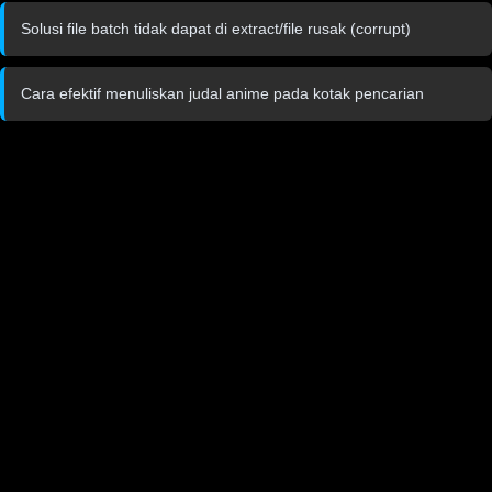
Solusi file batch tidak dapat di extract/file rusak (corrupt)
Cara efektif menuliskan judal anime pada kotak pencarian