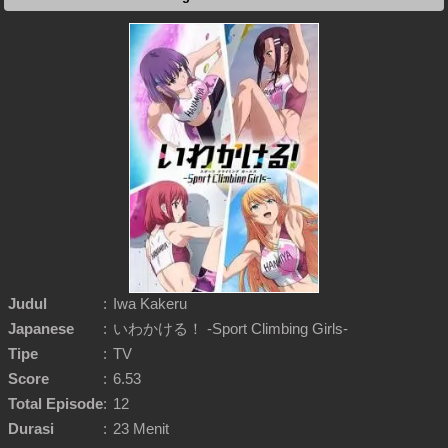
Judul
:
Iwa Kakeru
Japanese
:
いわかける！ -Sport Climbing Girls-
Tipe
:
TV
Score
:
6.53
Total Episode
:
12
Durasi
:
23 Menit