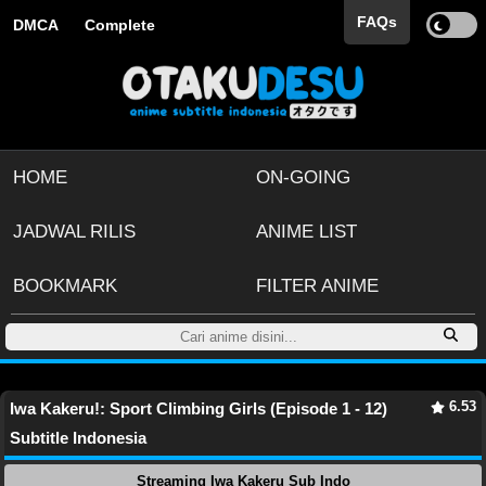
FAQs
DMCA
Complete
HOME
ON-GOING
JADWAL RILIS
ANIME LIST
BOOKMARK
FILTER ANIME
6.53
Iwa Kakeru!: Sport Climbing Girls (Episode 1 - 12)
Subtitle Indonesia
Streaming Iwa Kakeru Sub Indo