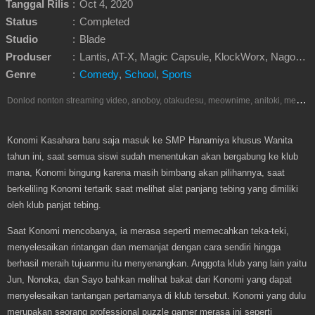
Tanggal Rilis
:
Oct 4, 2020
Status
:
Completed
Studio
:
Blade
Produser
:
Lantis, AT-X, Magic Capsule, KlockWorx, Nagoya Broadcasting Network, ABC Animation, Cygames, Bandai Namco Arts, Happinet, NetEase, Heart Company
Genre
:
Comedy
,
School
,
Sports
D
onlod nonton streaming video, anoboy, otakudesu, meownime, anitoki, meguminime, melody, oploverz, anoboy, nimegami, unduh, riie net, drivenime, myanimelist, MAL, kusonime, neonime, bstation, maxnime, animeindo, Netflix, crunchyroll, neonime, samehadaku, streaming, otakupoi, awsubs, anibatch, anikyojin, nekonime, kurogaze, zippyshare, vidio google drive, Muse Indonesia, iQIYI, Viu, Ani-One Asia, Animenonton, Otaku desu, Mangaku, Anibatch,Vidio, Genflix, Amazon Prime Video, Terlengkap Google Drive 240p, 3GP, Muse Indonesia.
Konomi Kasahara baru saja masuk ke SMP Hanamiya khusus Wanita
tahun ini, saat semua siswi sudah menentukan akan bergabung ke klub
mana, Konomi bingung karena masih bimbang akan pilihannya, saat
berkeliling Konomi tertarik saat melihat alat panjang tebing yang dimiliki
oleh klub panjat tebing.
Saat Konomi mencobanya, ia merasa seperti memecahkan teka-teki,
menyelesaikan rintangan dan memanjat dengan cara sendiri hingga
berhasil meraih tujuanmu itu menyenangkan. Anggota klub yang lain yaitu
Jun, Nonoka, dan Sayo bahkan melihat bakat dari Konomi yang dapat
menyelesaikan tantangan pertamanya di klub tersebut. Konomi yang dulu
merupakan seorang professional puzzle gamer merasa ini seperti