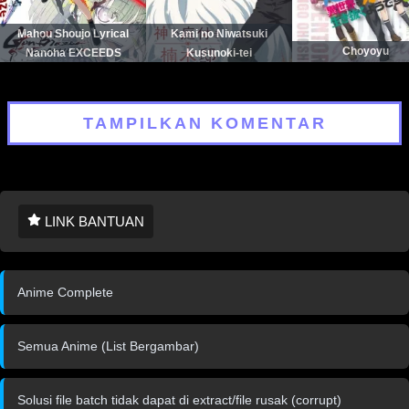
Mahou Shoujo Lyrical
Kami no Niwatsuki
Choyoyu
Nanoha EXCEEDS
Kusunoki-tei
TAMPILKAN KOMENTAR
LINK BANTUAN
Anime Complete
Semua Anime (List Bergambar)
Solusi file batch tidak dapat di extract/file rusak (corrupt)