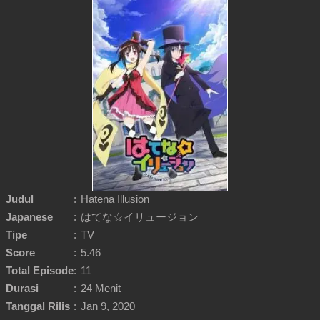
Judul
:
Hatena Illusion
Japanese
:
はてな☆イリュージョン
Tipe
:
TV
Score
:
5.46
Total Episode
:
11
Durasi
:
24 Menit
Tanggal Rilis
:
Jan 9, 2020