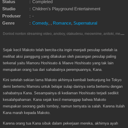
Status
:
Completed
Studio
:
Children's Playground Entertainment
Produser
:
-
Genre
:
Comedy
,
,
Romance
,
Supernatural
D
onlod nonton streaming video, anoboy, otakudesu, meownime, anitoki, meguminime, melody, oploverz, anoboy, nimegami, unduh, riie net, drivenime, myanimelist, MAL, kusonime, neonime, bstation, maxnime, animeindo, Netflix, crunchyroll, neonime, samehadaku, streaming, otakupoi, awsubs, anibatch, anikyojin, nekonime, kurogaze, zippyshare, vidio google drive, Muse Indonesia, iQIYI, Viu, Ani-One Asia, Animenonton, Otaku desu, Mangaku, Anibatch,Vidio, Genflix, Amazon Prime Video, Terlengkap Google Drive 240p, 3GP, Muse Indonesia.
Sejak kecil Makoto telah bercita-cita ingin menjadi pesulap setelah ia
melihat aksi panggung yang dilakukan oleh pasangan pesulap paling
terkenal yaitu Mamoru Hoshisato & Maeve Hoshisato yang tak lain
merupakan orang tua dari sahabatnya perempuannya, Kana.
Kini setelah sekian lama Makoto akhirnya kembali berkunjung ke Tokyo
demi bertemu Mamoru untuk belajar sulap darinya serta bertemu dengan
sahabatnya Kana. Sesampainya di kediaman Hoshisato terjadi sedikit
kesalahpahaman. Kana sejak kecil menanggap bahwa Makoto
merupakan seorang gadis tomboy, namun ternyata ia salah. Karena itulah
Kana marah kepada Makoto.
Karena orang tua Kana sibuk dalam pekerjaan mereka, akhirnya ayah