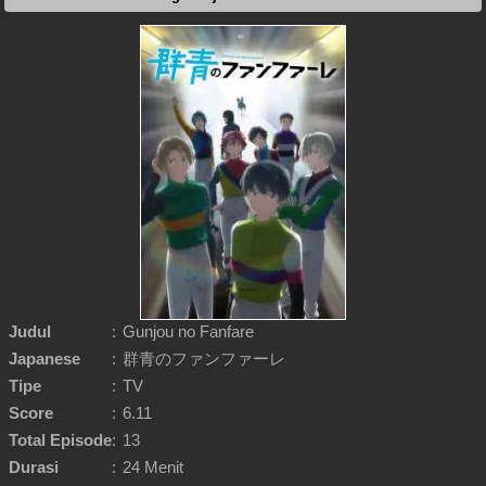
Judul
:
Gunjou no Fanfare
Japanese
:
群青のファンファーレ
Tipe
:
TV
Score
:
6.11
Total Episode
:
13
Durasi
:
24 Menit