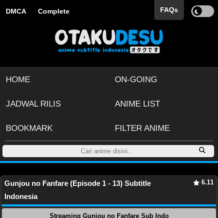
FAQs
DMCA
Complete
HOME
ON-GOING
JADWAL RILIS
ANIME LIST
BOOKMARK
FILTER ANIME
6.11
Gunjou no Fanfare (Episode 1 - 13) Subtitle
Indonesia
Streaming Gunjou no Fanfare Sub Indo