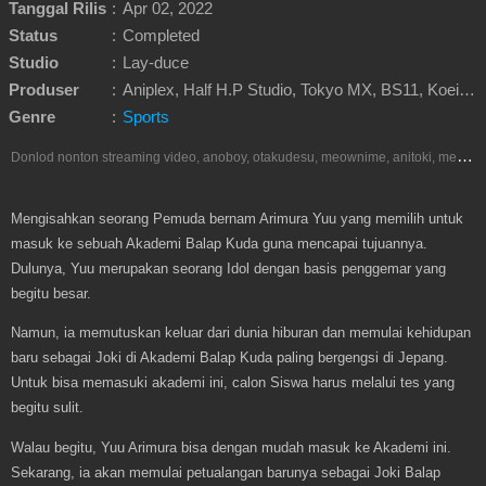
Tanggal Rilis
:
Apr 02, 2022
Status
:
Completed
Studio
:
Lay-duce
Produser
:
Aniplex, Half H.P Studio, Tokyo MX, BS11, Koei Tecmo Games, Hakuhodo, Hochi Shimbun
Genre
:
Sports
D
onlod nonton streaming video, anoboy, otakudesu, meownime, anitoki, meguminime, melody, oploverz, anoboy, nimegami, unduh, riie net, drivenime, myanimelist, MAL, kusonime, neonime, bstation, maxnime, animeindo, Netflix, crunchyroll, neonime, samehadaku, streaming, otakupoi, awsubs, anibatch, anikyojin, nekonime, kurogaze, zippyshare, vidio google drive, Muse Indonesia, iQIYI, Viu, Ani-One Asia, Animenonton, Otaku desu, Mangaku, Anibatch,Vidio, Genflix, Amazon Prime Video, Terlengkap Google Drive 240p, 3GP, Muse Indonesia.
Mengisahkan seorang Pemuda bernam Arimura Yuu yang memilih untuk
masuk ke sebuah Akademi Balap Kuda guna mencapai tujuannya.
Dulunya, Yuu merupakan seorang Idol dengan basis penggemar yang
begitu besar.
Namun, ia memutuskan keluar dari dunia hiburan dan memulai kehidupan
baru sebagai Joki di Akademi Balap Kuda paling bergengsi di Jepang.
Untuk bisa memasuki akademi ini, calon Siswa harus melalui tes yang
begitu sulit.
Walau begitu, Yuu Arimura bisa dengan mudah masuk ke Akademi ini.
Sekarang, ia akan memulai petualangan barunya sebagai Joki Balap