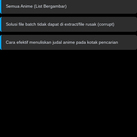
Semua Anime (List Bergambar)
Solusi file batch tidak dapat di extract/file rusak (corrupt)
Cara efektif menuliskan judal anime pada kotak pencarian