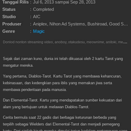
Tanggal Rilis
:
Jul 6, 2013 sampai Sep 28, 2013
Status
:
Completed
Studio
:
AIC
Produser
:
Aniplex, Nihon Ad Systems, Bushiroad, Good Smile Company, Asahi Broadcasting
Genre
:
Magic
D
onlod nonton streaming video, anoboy, otakudesu, meownime, anitoki, meguminime, melody, oploverz, anoboy, nimegami, unduh, riie net, drivenime, myanimelist, MAL, kusonime, neonime, bstation, maxnime, animeindo, Netflix, crunchyroll, neonime, samehadaku, streaming, otakupoi, awsubs, anibatch, anikyojin, nekonime, kurogaze, zippyshare, vidio google drive, Muse Indonesia, iQIYI, Viu, Ani-One Asia, Animenonton, Otaku desu, Mangaku, Anibatch,Vidio, Genflix, Amazon Prime Video, Terlengkap Google Drive 240p, 3GP, Muse Indonesia.
Sejak dari zaman kuno, dunia ini telah dikuasai oleh 2 kartu Tarot yang
mengatur mereka.
Yang pertama, Diablos-Tarot. Kartu Tarot yang membawa kehancuran,
kebinasaan, dan kedengkian para iblis yang memakan jiwa serta
membawa penderitaan pada manusia.
Dan Elemental-Tarot. Kartu yang mendapatakan sumber kekuatan dari
alam yang bertujuan untuk melawan Diablos-Tarrot.
Cerita bermula saat 22 gadis dari berbagai keturunan berbeda yang
terpilih sebagai Wielders dari Elemental-Tarot dan menjadi pemegang
kartu. Dari sinilah kisah mereka dimulai terjun kedalam pertempuran yang