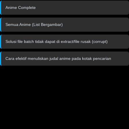
Anime Complete
Semua Anime (List Bergambar)
Solusi file batch tidak dapat di extract/file rusak (corrupt)
Cara efektif menuliskan judal anime pada kotak pencarian