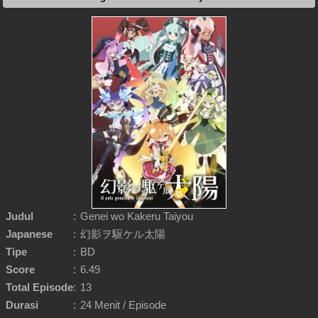
Judul
:
Genei wo Kakeru Taiyou
Japanese
:
幻影ヲ駆ケル太陽
Tipe
:
BD
Score
:
6.49
Total Episode
:
13
Durasi
:
24 Menit / Episode