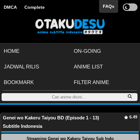
FAQs
DMCA
Complete
HOME
ON-GOING
JADWAL RILIS
ANIME LIST
BOOKMARK
FILTER ANIME
6.49
Genei wo Kakeru Taiyou BD (Episode 1 - 13)
Subtitle Indonesia
Streaming Genei wo Kakeru Taiyou Sub Indo