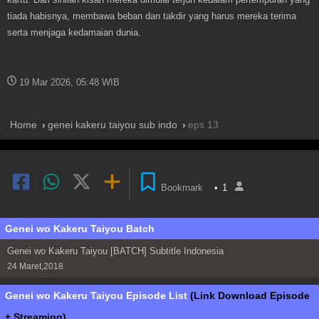
tiada habisnya, membawa beban dan takdir yang harus mereka terima
serta menjaga kedamaian dunia.
19 Mar 2026, 05:48 WIB
Home
genei kakeru taiyou sub indo
eps 13
Bookmark
•
1
Genei wo Kakeru Taiyou Batch
Genei wo Kakeru Taiyou [BATCH] Subtitle Indonesia
24 Maret,2018
Genei wo Kakeru Taiyou Episode List
(Link Download Episode
+ Streaming)