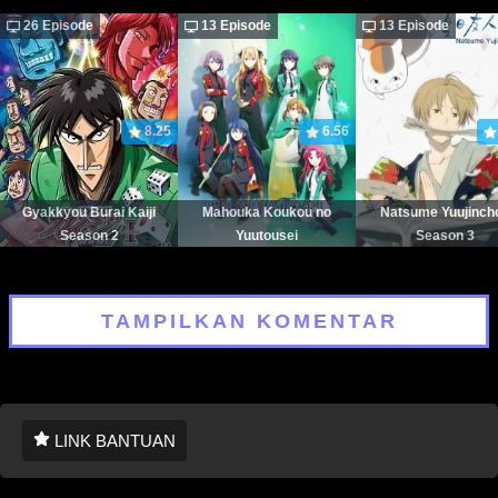
26 Episode
13 Episode
13 Episode
8.25
6.56
Gyakkyou Burai Kaiji
Mahouka Koukou no
Natsume Yuujinch
Season 2
Yuutousei
Season 3
TAMPILKAN KOMENTAR
LINK BANTUAN