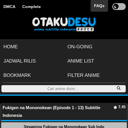
FAQs
DMCA
Complete
HOME
ON-GOING
JADWAL RILIS
ANIME LIST
BOOKMARK
FILTER ANIME
7.45
Fukigen na Mononokean (Episode 1 - 13) Subtitle
Indonesia
Streaming Fukigen na Mononokean Sub Indo