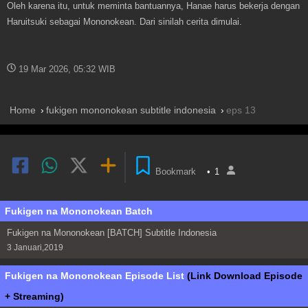
Oleh karena itu, untuk meminta bantuannya, Hanae harus bekerja dengan
Haruitsuki sebagai Mononokean. Dari sinilah cerita dimulai.
19 Mar 2026, 05:32 WIB
Home
fukigen mononokean subtitle indonesia
eps 13
Bookmark
•
1
Fukigen na Mononokean Batch
Fukigen na Mononokean [BATCH] Subtitle Indonesia
3 Januari,2019
Fukigen na Mononokean Episode List
(Link Download Episode
+ Streaming)