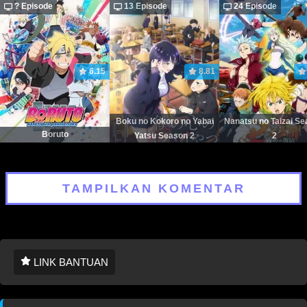
? Episode
13 Episode
24 Episode
6.15
8.81
Boku no Kokoro no Yabai
Nanatsu no Taizai S
Boruto
Yatsu Season 2
2
TAMPILKAN KOMENTAR
LINK BANTUAN