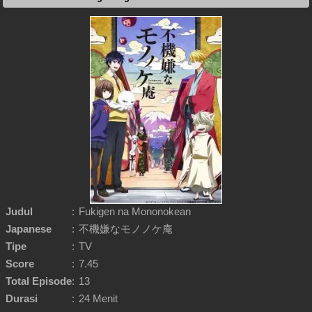
Judul
:
Fukigen na Mononokean
Japanese
:
不機嫌なモノノケ庵
Tipe
:
TV
Score
:
7.45
Total Episode
:
13
Durasi
:
24 Menit