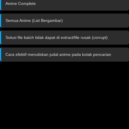
Anime Complete
Semua Anime (List Bergambar)
Solusi file batch tidak dapat di extract/file rusak (corrupt)
Cara efektif menuliskan judal anime pada kotak pencarian