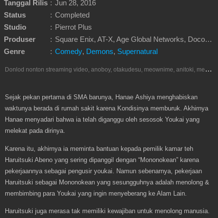
Tanggal Rilis
:
Jun 28, 2016
Status
:
Completed
Studio
:
Pierrot Plus
Produser
:
Square Enix, AT-X, Age Global Networks, Docomo Anime Store, Yomiuri TV Enterprise, Tokuma Japan Communications, Kanon Sound, RAY
Genre
:
Comedy
,
Demons
,
Supernatural
D
onlod nonton streaming video, anoboy, otakudesu, meownime, anitoki, meguminime, melody, oploverz, anoboy, nimegami, unduh, riie net, drivenime, myanimelist, MAL, kusonime, neonime, bstation, maxnime, animeindo, Netflix, crunchyroll, neonime, samehadaku, streaming, otakupoi, awsubs, anibatch, anikyojin, nekonime, kurogaze, zippyshare, vidio google drive, Muse Indonesia, iQIYI, Viu, Ani-One Asia, Animenonton, Otaku desu, Mangaku, Anibatch,Vidio, Genflix, Amazon Prime Video, Terlengkap Google Drive 240p, 3GP, Muse Indonesia.
Sejak pekan pertama di SMA barunya, Hanae Ashiya menghabiskan
waktunya berada di rumah sakit karena Kondisinya memburuk. Akhirnya
Hanae menyadari bahwa ia telah diganggu oleh sesosok Youkai yang
melekat pada dirinya.
Karena itu, akhirnya ia meminta bantuan kepada pemilik kamar teh
Haruitsuki Abeno yang sering dipanggil dengan “Mononokean” karena
pekerjaannya sebagai pengusir youkai. Namun sebenarnya, pekerjaan
Haruitsuki sebagai Mononokean yang sesungguhnya adalah menolong &
membimbing para Youkai yang ingin menyeberang ke Alam Lain.
Haruitsuki juga merasa tak memiliki kewajiban untuk menolong manusia.