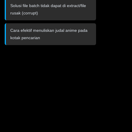
Solusi file batch tidak dapat di extract/file
rusak (corrupt)
Cara efektif menuliskan judal anime pada
kotak pencarian