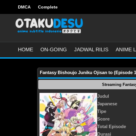
DMCA
Complete
HOME
ON-GOING
JADWAL RILIS
ANIME L
Fantasy Bishoujo Juniku Ojisan to (Episode 1 
Streaming Fantasy
Judul
Japanese
Tipe
Score
Total Episode
Durasi