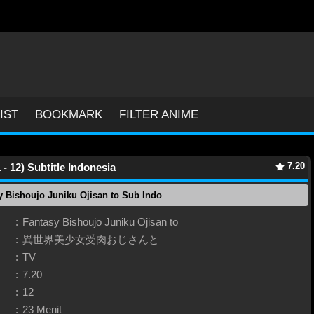
IST
BOOKMARK
FILTER ANIME
7.20
- 12) Subtitle Indonesia
 Bishoujo Juniku Ojisan to Sub Indo
:
Fantasy Bishoujo Juniku Ojisan to
:
異世界美少女受肉おじさんと
:
TV
:
7.20
:
12
:
23 Menit