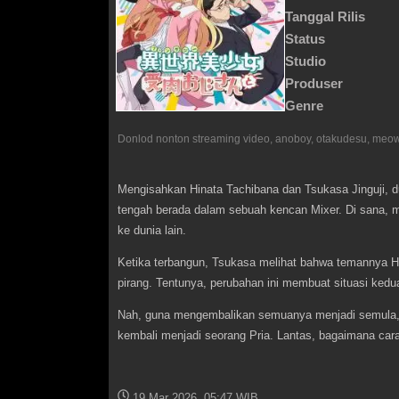
Tanggal Rilis
Status
Studio
Produser
Genre
Mengisahkan Hinata Tachibana dan Tsukasa Jinguji, du
tengah berada dalam sebuah kencan Mixer. Di sana
ke dunia lain.
Ketika terbangun, Tsukasa melihat bahwa temannya H
pirang. Tentunya, perubahan ini membuat situasi ked
Nah, guna mengembalikan semuanya menjadi semula, 
kembali menjadi seorang Pria. Lantas, bagaimana car
19 Mar 2026, 05:47 WIB