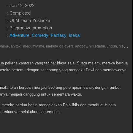
:
Jan 12, 2022
:
Completed
:
OLM Team Yoshioka
:
Bit grooove promotion
:
Adventure
,
Comedy
,
Fantasy
,
Isekai
D
onlod nonton streaming video, anoboy, otakudesu, meownime, anitoki, meguminime, melody, oploverz, anoboy, nimegami, unduh, riie net, drivenime, myanimelist, MAL, kusonime, neonime, bstation, maxnime, animeindo, Netflix, crunchyroll, neonime, samehadaku, streaming, otakupoi, awsubs, anibatch, anikyojin, nekonime, kurogaze, zippyshare, vidio google drive, Muse Indonesia, iQIYI, Viu, Ani-One Asia, Animenonton, Otaku desu, Mangaku, Anibatch,Vidio, Genflix, Amazon Prime Video, Terlengkap Google Drive 240p, 3GP, Muse Indonesia.
a pekerja kantoran yang terlihat biasa saja. Suatu malam, mereka berdua
, mereka bertemu dengan seseorang yang mengaku Dewi dan membawanya
inata telah berubah menjadi seorang perempuan cantik dengan rambut
uanya menjadi canggung untuk sementara waktu.
mereka berdua harus mengalahkan Raja Iblis dan membuat Hinata
a keduanya melakukan hal tersebut.