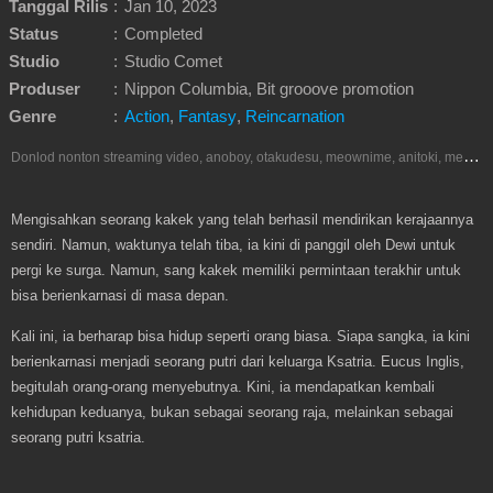
Tanggal Rilis
:
Jan 10, 2023
Status
:
Completed
Studio
:
Studio Comet
Produser
:
Nippon Columbia, Bit grooove promotion
Genre
:
Action
,
Fantasy
,
Reincarnation
D
onlod nonton streaming video, anoboy, otakudesu, meownime, anitoki, meguminime, melody, oploverz, anoboy, nimegami, unduh, riie net, drivenime, myanimelist, MAL, kusonime, neonime, bstation, maxnime, animeindo, Netflix, crunchyroll, neonime, samehadaku, streaming, otakupoi, awsubs, anibatch, anikyojin, nekonime, kurogaze, zippyshare, vidio google drive, Muse Indonesia, iQIYI, Viu, Ani-One Asia, Animenonton, Otaku desu, Mangaku, Anibatch,Vidio, Genflix, Amazon Prime Video, Terlengkap Google Drive 240p, 3GP, Muse Indonesia.
Mengisahkan seorang kakek yang telah berhasil mendirikan kerajaannya
sendiri. Namun, waktunya telah tiba, ia kini di panggil oleh Dewi untuk
pergi ke surga. Namun, sang kakek memiliki permintaan terakhir untuk
bisa berienkarnasi di masa depan.
Kali ini, ia berharap bisa hidup seperti orang biasa. Siapa sangka, ia kini
berienkarnasi menjadi seorang putri dari keluarga Ksatria. Eucus Inglis,
begitulah orang-orang menyebutnya. Kini, ia mendapatkan kembali
kehidupan keduanya, bukan sebagai seorang raja, melainkan sebagai
seorang putri ksatria.