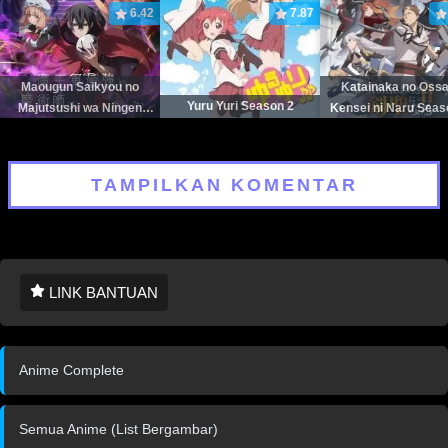
6.42
7.87
Maougun Saikyou no
Katainaka no Ossa
Yuru Yuri Season 2
Majutsushi wa Ningen
Kensei ni Naru Seas
datta
TAMPILKAN KOMENTAR
LINK BANTUAN
Anime Complete
Semua Anime (List Bergambar)