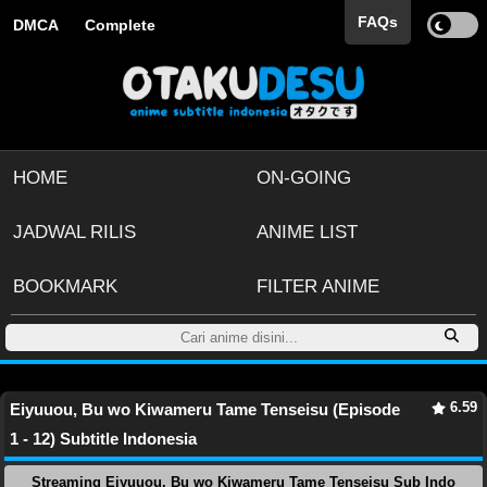
FAQs
DMCA
Complete
HOME
ON-GOING
JADWAL RILIS
ANIME LIST
BOOKMARK
FILTER ANIME
6.59
Eiyuuou, Bu wo Kiwameru Tame Tenseisu (Episode
1 - 12) Subtitle Indonesia
Streaming Eiyuuou, Bu wo Kiwameru Tame Tenseisu Sub Indo