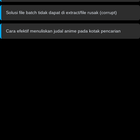
Solusi file batch tidak dapat di extract/file rusak (corrupt)
Cara efektif menuliskan judal anime pada kotak pencarian