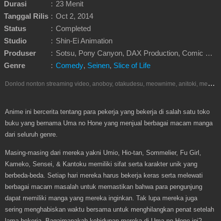
Durasi
:
23 Menit
Tanggal Rilis
:
Oct 2, 2014
Status
:
Completed
Studio
:
Shin-Ei Animation
Produser
:
Sotsu, Pony Canyon, DAX Production, Comic Umenohone, Mobcast
Genre
:
Comedy
,
Seinen
,
Slice of Life
D
onlod nonton streaming video, anoboy, otakudesu, meownime, anitoki, meguminime, melody, oploverz, anoboy, nimegami, unduh, riie net, drivenime, myanimelist, MAL, kusonime, neonime, bstation, maxnime, animeindo, Netflix, crunchyroll, neonime, samehadaku, streaming, otakupoi, awsubs, anibatch, anikyojin, nekonime, kurogaze, zippyshare, vidio google drive, Muse Indonesia, iQIYI, Viu, Ani-One Asia, Animenonton, Otaku desu, Mangaku, Anibatch,Vidio, Genflix, Amazon Prime Video, Terlengkap Google Drive 240p, 3GP, Muse Indonesia.
Anime ini bercerita tentang para pekerja yang bekerja di salah satu toko
buku yang bernama Uma no Hone yang menjual berbagai macam manga
dari seluruh genre.
Masing-masing dari mereka yakni Umio, Hio-tan, Sommelier, Fu Girl,
Kameko, Sensei, & Kantoku memiliki sifat serta karakter unik yang
berbeda-beda. Setiap hari mereka harus bekerja keras serta melewati
berbagai macam masalah untuk memastikan bahwa para pengunjung
dapat memiliki manga yang mereka inginkan. Tak lupa mereka juga
sering menghabiskan waktu bersama untuk menghilangkan penat setelah
lama bekerja. Bagaimanakah kehidupan mereka di Uma no Hone ini?