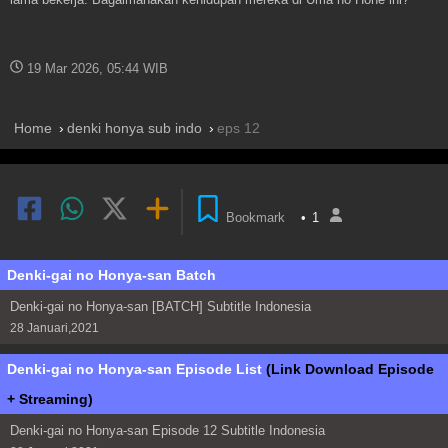
19 Mar 2026, 05:44 WIB
Home
denki honya sub indo
eps 12
Bookmark
•
1
Denki-gai no Honya-san Batch
Denki-gai no Honya-san [BATCH] Subtitle Indonesia
28 Januari,2021
Denki-gai no Honya-san Episode List
(Link Download Episode
+ Streaming)
Denki-gai no Honya-san Episode 12 Subtitle Indonesia