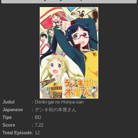
Judul
:
Denki-gai no Honya-san
Japanese
:
デンキ街の本屋さん
Tipe
:
BD
Score
:
7.22
Total Episode
:
12