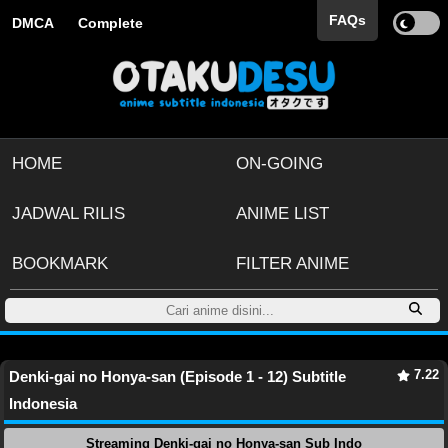
FAQs
DMCA
Complete
HOME
ON-GOING
JADWAL RILIS
ANIME LIST
BOOKMARK
FILTER ANIME
7.22
Denki-gai no Honya-san (Episode 1 - 12) Subtitle
Indonesia
Streaming Denki-gai no Honya-san Sub Indo