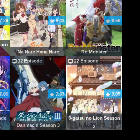
7.39
6.43
6.56
Kuro
Na Nare Hana Nare
Re:Monster
12 Episode
22 Episode
7.06
7.53
9.05
ade
3-gatsu no Lion Season
Danmachi Season 3
2