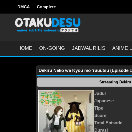
DMCA
Complete
HOME
ON-GOING
JADWAL RILIS
ANIME L
Dekiru Neko wa Kyou mo Yuuutsu (Episode 1 -
Streaming Dekir
Judul
Japanese
Tipe
Score
Total Episode
Durasi