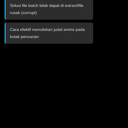
Solusi file batch tidak dapat di extract/file
rusak (corrupt)
Cara efektif menuliskan judal anime pada
kotak pencarian