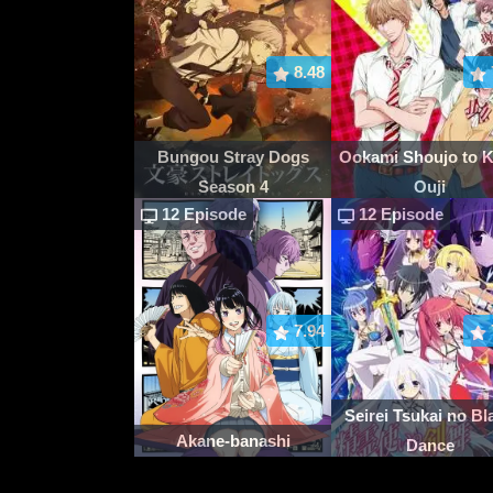
8.48
Bungou Stray Dogs
Ookami Shoujo to 
Season 4
Ouji
12 Episode
12 Episode
7.94
Seirei Tsukai no Bl
Akane-banashi
Dance