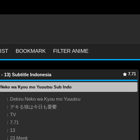
IST
BOOKMARK
FILTER ANIME
7.71
 13) Subtitle Indonesia
u Neko wa Kyou mo Yuuutsu Sub Indo
:
Dekiru Neko wa Kyou mo Yuuutsu
:
デキる猫は今日も憂鬱
:
TV
:
7.71
:
13
:
23 Menit