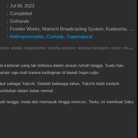
:
Jul 08, 2023
:
Completed
:
GoHands
:
Frontier Works, Mainichi Broadcasting System, Kodansha, Movic, Hakuhodo DY Music & Pictures, DMM.com
:
Anthropomorphic
,
Comedy
,
Supernatural
D
onlod nonton streaming video, anoboy, otakudesu, meownime, anitoki, meguminime, melody, oploverz, anoboy, nimegami, unduh, riie net, drivenime, myanimelist, MAL, kusonime, neonime, bstation, maxnime, animeindo, Netflix, crunchyroll, neonime, samehadaku, streaming, otakupoi, awsubs, anibatch, anikyojin, nekonime, kurogaze, zippyshare, vidio google drive, Muse Indonesia, iQIYI, Viu, Ani-One Asia, Animenonton, Otaku desu, Mangaku, Anibatch,Vidio, Genflix, Amazon Prime Video, Terlengkap Google Drive 240p, 3GP, Muse Indonesia.
a kantoran yang tak terbiasa dalam urusan rumah tangga. Suatu hari,
pir saja mati karena kedinginan di bawah hujan salju.
ut sebagai Yukichi. Setelah beberapa tahun, Yukichi telah tumbuh
tumbuhan dalam batas normal.
ah tangga, mulai dari memasak hingga mencuci. Tentu, ini membuat Saku