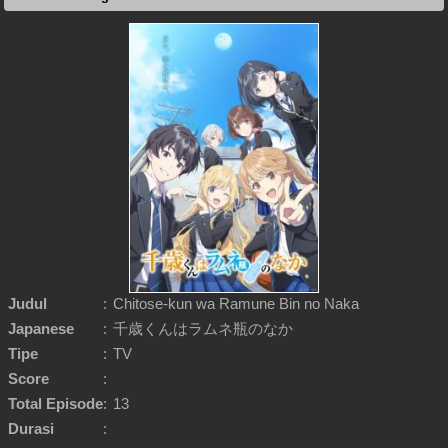
Judul
:
Chitose-kun wa Ramune Bin no Naka
Japanese
:
千歳くんはラムネ瓶のなか
Tipe
:
TV
Score
:
Total Episode
:
13
Durasi
: