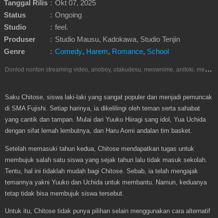
Tanggal Rilis
:
Okt 07, 2025
Status
:
Ongoing
Studio
:
feel.
Produser
:
Studio Mausu, Kadokawa, Studio Tenjin
Genre
:
Comedy
,
Harem
,
Romance
,
School
D
onlod nonton streaming video, anoboy, otakudesu, meownime, anitoki, meguminime, melody, oploverz, anoboy, nimegami, unduh, riie net, drivenime, myanimelist, MAL, kusonime, neonime, bstation, maxnime, animeindo, Netflix, crunchyroll, neonime, samehadaku, streaming, otakupoi, awsubs, anibatch, anikyojin, nekonime, kurogaze, zippyshare, vidio google drive, Muse Indonesia, iQIYI, Viu, Ani-One Asia, Animenonton, Otaku desu, Mangaku, Anibatch,Vidio, Genflix, Amazon Prime Video, Terlengkap Google Drive 240p, 3GP, Muse Indonesia.
Saku Chitose, siswa laki-laki yang sangat populer dan menjadi pemuncak
di SMA Fujishi. Setiap harinya, ia dikelilingi oleh teman serta sahabat
yang cantik dan tampan. Mulai dari Yuuko Hiiragi sang idol, Yua Uchida
dengan sifat lemah lembutnya, dan Haru Aomi andalan tim basket.
Setelah memasuki tahun kedua, Chitose mendapatkan tugas untuk
membujuk salah satu siswa yang sejak tahun lalu tidak masuk sekolah.
Tentu, hal ini tidaklah mudah bagi Chitose. Sebab, ia telah mengajak
temannya yakni Yuuko dan Uchida untuk membantu. Namun, keduanya
tetap tidak bisa membujuk siswa tersebut.
Untuk itu, Chitose tidak punya pilihan selain menggunakan cara alternatif