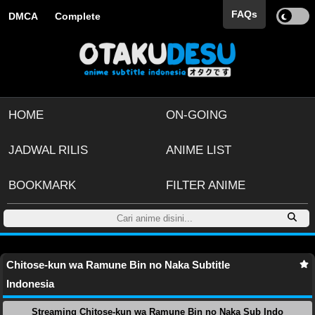
FAQs
DMCA
Complete
HOME
ON-GOING
JADWAL RILIS
ANIME LIST
BOOKMARK
FILTER ANIME
Chitose-kun wa Ramune Bin no Naka Subtitle
Indonesia
Streaming Chitose-kun wa Ramune Bin no Naka Sub Indo