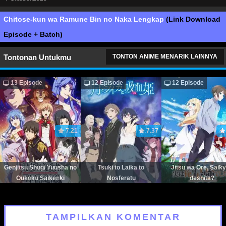
Chitose-kun wa Ramune Bin no Naka Lengkap
(Link Download
Episode + Batch)
Tontonan Untukmu
TONTON ANIME MENARIK LAINNYA
13 Episode
12 Episode
12 Episode
7.21
7.37
Genjitsu Shugi Yuusha no
Tsuki to Laika to
Jitsu wa Ore, Saik
Oukoku Saikenki
Nosferatu
deshita?
TAMPILKAN KOMENTAR