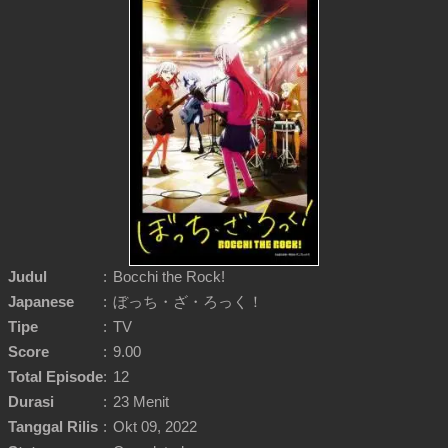
Judul
:
Bocchi the Rock!
Japanese
:
ぼっち・ざ・ろっく！
Tipe
:
TV
Score
:
9.00
Total Episode
:
12
Durasi
:
23 Menit
Tanggal Rilis
:
Okt 09, 2022