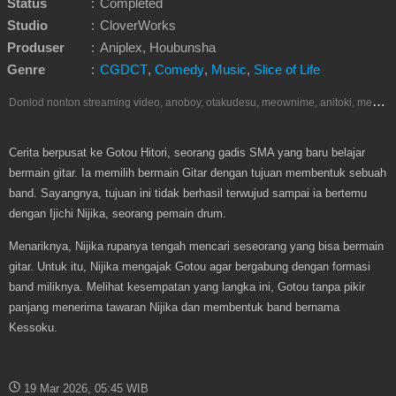
Status
:
Completed
Studio
:
CloverWorks
Produser
:
Aniplex, Houbunsha
Genre
:
CGDCT
,
Comedy
,
Music
,
Slice of Life
D
onlod nonton streaming video, anoboy, otakudesu, meownime, anitoki, meguminime, melody, oploverz, anoboy, nimegami, unduh, riie net, drivenime, myanimelist, MAL, kusonime, neonime, bstation, maxnime, animeindo, Netflix, crunchyroll, neonime, samehadaku, streaming, otakupoi, awsubs, anibatch, anikyojin, nekonime, kurogaze, zippyshare, vidio google drive, Muse Indonesia, iQIYI, Viu, Ani-One Asia, Animenonton, Otaku desu, Mangaku, Anibatch,Vidio, Genflix, Amazon Prime Video, Terlengkap Google Drive 240p, 3GP, Muse Indonesia.
Cerita berpusat ke Gotou Hitori, seorang gadis SMA yang baru belajar
bermain gitar. Ia memilih bermain Gitar dengan tujuan membentuk sebuah
band. Sayangnya, tujuan ini tidak berhasil terwujud sampai ia bertemu
dengan Ijichi Nijika, seorang pemain drum.
Menariknya, Nijika rupanya tengah mencari seseorang yang bisa bermain
gitar. Untuk itu, Nijika mengajak Gotou agar bergabung dengan formasi
band miliknya. Melihat kesempatan yang langka ini, Gotou tanpa pikir
panjang menerima tawaran Nijika dan membentuk band bernama
Kessoku.
19 Mar 2026, 05:45 WIB