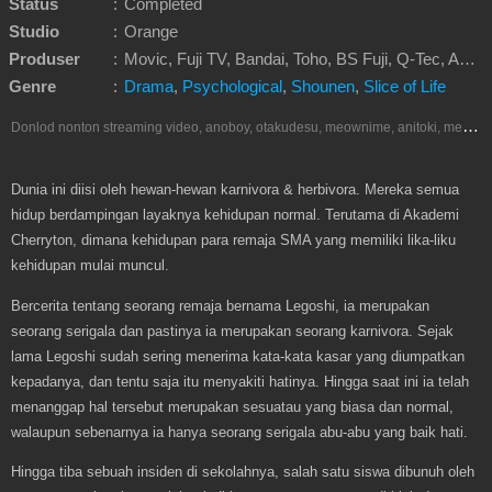
Status
:
Completed
Studio
:
Orange
Produser
:
Movic, Fuji TV, Bandai, Toho, BS Fuji, Q-Tec, Akita Shoten, Hakuhodo DY Media Partners, Bandai Spirits
Genre
:
Drama
,
Psychological
,
Shounen
,
Slice of Life
D
onlod nonton streaming video, anoboy, otakudesu, meownime, anitoki, meguminime, melody, oploverz, anoboy, nimegami, unduh, riie net, drivenime, myanimelist, MAL, kusonime, neonime, bstation, maxnime, animeindo, Netflix, crunchyroll, neonime, samehadaku, streaming, otakupoi, awsubs, anibatch, anikyojin, nekonime, kurogaze, zippyshare, vidio google drive, Muse Indonesia, iQIYI, Viu, Ani-One Asia, Animenonton, Otaku desu, Mangaku, Anibatch,Vidio, Genflix, Amazon Prime Video, Terlengkap Google Drive 240p, 3GP, Muse Indonesia.
Dunia ini diisi oleh hewan-hewan karnivora & herbivora. Mereka semua
hidup berdampingan layaknya kehidupan normal. Terutama di Akademi
Cherryton, dimana kehidupan para remaja SMA yang memiliki lika-liku
kehidupan mulai muncul.
Bercerita tentang seorang remaja bernama Legoshi, ia merupakan
seorang serigala dan pastinya ia merupakan seorang karnivora. Sejak
lama Legoshi sudah sering menerima kata-kata kasar yang diumpatkan
kepadanya, dan tentu saja itu menyakiti hatinya. Hingga saat ini ia telah
menanggap hal tersebut merupakan sesuatau yang biasa dan normal,
walaupun sebenarnya ia hanya seorang serigala abu-abu yang baik hati.
Hingga tiba sebuah insiden di sekolahnya, salah satu siswa dibunuh oleh