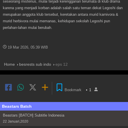
seseorang misterius, mulai terjadi kerengganan terumata di klub drama
karena yang menjadi korban adalah salah satu teman dekat Legoshi dan
merupakan anggota klub tersebut, keretakan antara murid karnivora &
murid herbivora mulai memanas, kehidupan sekolah Legoshi pun
perlahan-lahan mulai berubah.
19 Mar 2026, 05:39 WIB
Home
besrests sub indo
eps 12
Bookmark
•
1
Beastars Batch
Beastars [BATCH] Subtitle Indonesia
22 Januari,2020