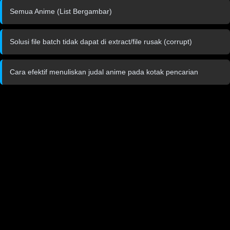
Semua Anime (List Bergambar)
Solusi file batch tidak dapat di extract/file rusak (corrupt)
Cara efektif menuliskan judal anime pada kotak pencarian